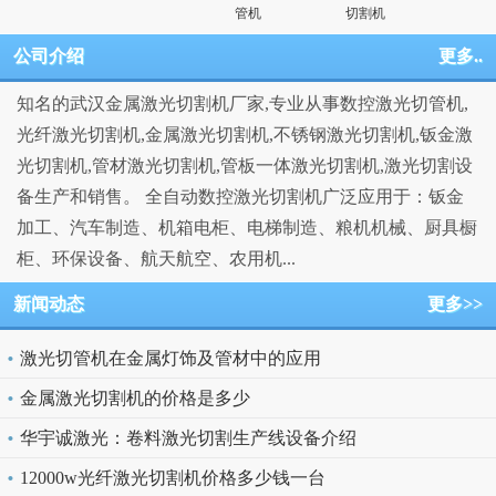
管机
切割机
公司介绍
更多..
知名的武汉金属激光切割机厂家,专业从事数控激光切管机,
光纤激光切割机,金属激光切割机,不锈钢激光切割机,钣金激
光切割机,管材激光切割机,管板一体激光切割机,激光切割设
备生产和销售。 全自动数控激光切割机广泛应用于：钣金
加工、汽车制造、机箱电柜、电梯制造、粮机机械、厨具橱
柜、环保设备、航天航空、农用机...
新闻动态
更多>>
激光切管机在金属灯饰及管材中的应用
金属激光切割机的价格是多少
华宇诚激光：卷料激光切割生产线设备介绍
12000w光纤激光切割机价格多少钱一台